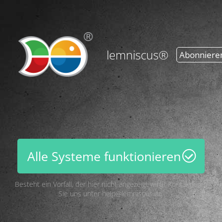
lemniscus®
Abonniere
Alle Systeme funktionieren
Besteht ein Vorfall, der hier nicht angezeigt wird? Kontaktieren
Sie uns unter
help@lemniscus.de
.