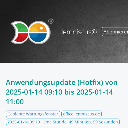
lemniscus®
Abonniere
Anwendungsupdate (Hotfix) von
2025-01-14 09:10
bis
2025-01-14
11:00
Geplante Wartungsfenster
office.lemniscus.de
2025-01-14 09:10
· eine Stunde, 49 Minuten, 59 Sekunden