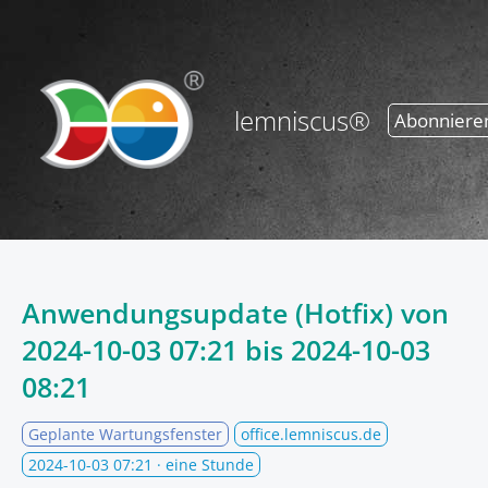
lemniscus®
Abonniere
Anwendungsupdate (Hotfix) von
2024-10-03 07:21
bis
2024-10-03
08:21
Geplante Wartungsfenster
office.lemniscus.de
2024-10-03 07:21
· eine Stunde