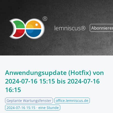
lemniscus®
Abonniere
Anwendungsupdate (Hotfix) von
2024-07-16 15:15
bis
2024-07-16
16:15
Geplante Wartungsfenster
office.lemniscus.de
2024-07-16 15:15
· eine Stunde